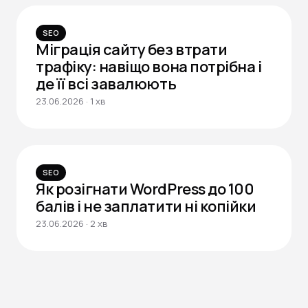
SEO
Міграція сайту без втрати
трафіку: навіщо вона потрібна і
де її всі завалюють
23.06.2026 · 1 хв
SEO
Як розігнати WordPress до 100
балів і не заплатити ні копійки
23.06.2026 · 2 хв