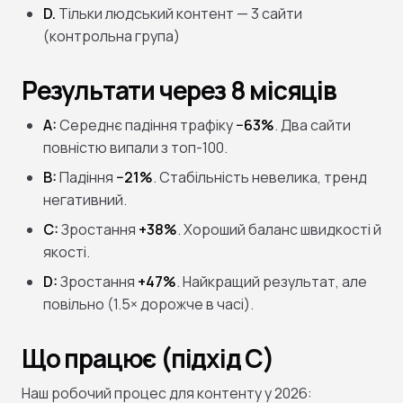
D.
Тільки людський контент — 3 сайти
(контрольна група)
Результати через 8 місяців
A:
Середнє падіння трафіку
−63%
. Два сайти
повністю випали з топ-100.
B:
Падіння
−21%
. Стабільність невелика, тренд
негативний.
C:
Зростання
+38%
. Хороший баланс швидкості й
якості.
D:
Зростання
+47%
. Найкращий результат, але
повільно (1.5× дорожче в часі).
Що працює (підхід C)
Наш робочий процес для контенту у 2026: