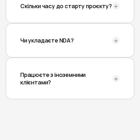
＋
Скільки часу до старту проєкту?
＋
Чи укладаєте NDA?
Працюєте з іноземними
＋
клієнтами?