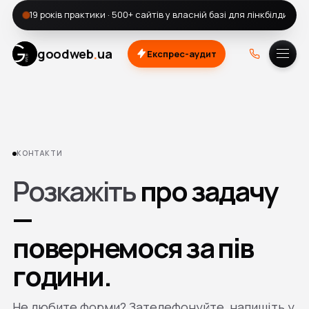
19 років практики · 500+ сайтів у власній базі для лінкбілдингу
.
goodweb
ua
Експрес-аудит
A.
DOU
КОНТАКТИ
Розкажіть
про задачу
—
повернемося
за пів
години.
Не любите форми? Зателефонуйте, напишіть у