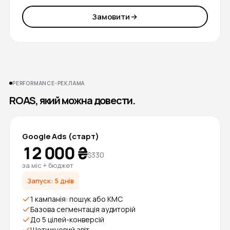
Замовити
PERFORMANCE-РЕКЛАМА
ROAS, який можна довести.
Google Ads (старт)
12 000 ₴
$330
за міс + бюджет
Запуск: 5 днів
1 кампанія: пошук або КМС
Базова сегментація аудиторій
До 5 цілей-конверсій
Щотижневий звіт