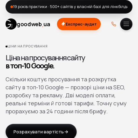
19 років практики · 500+ сайтів у власній базі для лінкбілдингу
.
goodweb
ua
Експрес-аудит
A.
DOU
ЦІНИ НА ПРОСУВАННЯ
Ціна на просування сайту
в топ-10 Google.
Скільки коштує просування та розкрутка
сайту в топ-10 Google — прозорі ціни на SEO,
розробку та рекламу. Дві моделі оплати,
реальні терміни й готові тарифи. Точну суму
прорахуємо за 24 години після брифу.
Розрахувати вартість