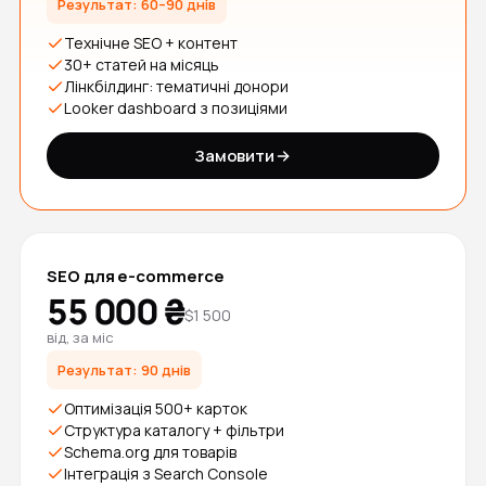
Результат: 60–90 днів
Технічне SEO + контент
30+ статей на місяць
Лінкбілдинг: тематичні донори
Looker dashboard з позиціями
Замовити
SEO для e-commerce
55 000 ₴
$1 500
від, за міс
Результат: 90 днів
Оптимізація 500+ карток
Структура каталогу + фільтри
Schema.org для товарів
Інтеграція з Search Console