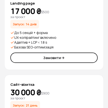
Landing page
17 000 ₴
$500
за проєкт
Запуск: 14 днів
До 5 секцій + форма
UX-копірайтинг включено
Адаптив + LCP < 1.8 s
Базова SEO-оптимізація
Замовити
Сайт-візитка
30 000 ₴
$900
за проєкт
Запуск: 21 день