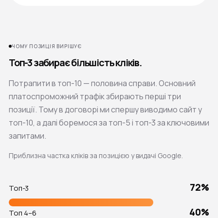
ЧОМУ ПОЗИЦІЯ ВИРІШУЄ
Топ-3 забирає більшість кліків.
Потрапити в топ-10 — половина справи. Основний
платоспроможний трафік збирають перші три
позиції. Тому в договорі ми спершу виводимо сайт у
топ-10, а далі боремося за топ-5 і топ-3 за ключовими
запитами.
Приблизна частка кліків за позицією у видачі Google.
72%
Топ-3
40%
Топ 4–6