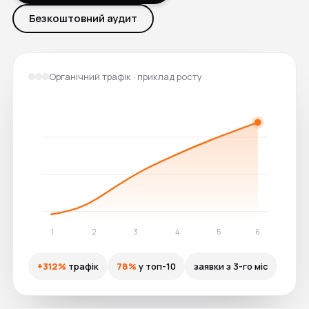
Безкоштовний аудит
Органічний трафік · приклад росту
1
2
3
4
5
6
+312%
трафік
78%
у топ-10
заявки з 3-го міс