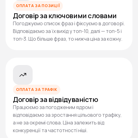
ОПЛАТА ЗА ПОЗИЦІЇ
Договір за ключовими словами
Погоджуємо список фраз і фіксуємо в договорі.
Відповідаємо за їх вихід у топ-10, далі — топ-5 і
топ-3. Що більше фраз, то нижча ціна за кожну.
ОПЛАТА ЗА ТРАФІК
Договір за відвідуваністю
Працюємо за погодженим ядром і
відповідаємо за зростання цільового трафіку,
а не за окремі слова. Ціна залежить від
конкуренції та частотності ніші.