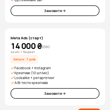
Замовити
Meta Ads (старт)
14 000 ₴
$380
за міс + бюджет
Запуск: 7 днів
Facebook + Instagram
Креативи (10 шт/міс)
Lookalike + ретаргетинг
A/B-тести креативів
Замовити