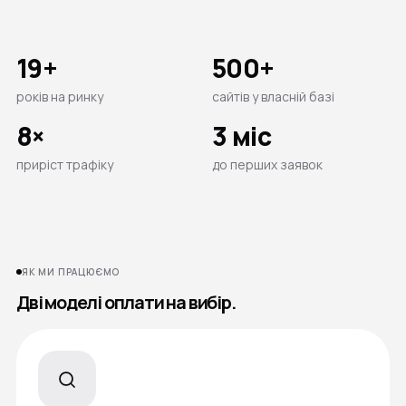
19+
500+
років на ринку
сайтів у власній базі
8×
3 міс
приріст трафіку
до перших заявок
ЯК МИ ПРАЦЮЄМО
Дві моделі оплати на вибір.