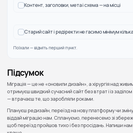
Контент, заголовки, мета і схема — на місці
Старий сайт і редіректи не гасимо мінімум кілька
Поїхали — відміть перший пункт.
Підсумок
Міграція — це не «оновили дизайн», а хірургія над жи
отримуєш швидкий сучасний сайт без втрат і із заділо
— втрачаєш те, що заробляли роками.
Плануєш редизайн, переїзд на нову платформу чи змін
віддай міграцію нам. Сплануємо, перенесемо зі збере
щоб переїзд пройшов тихо і без просідань. Напиши нам
краще.