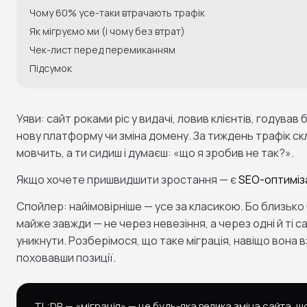
Чому 60% усе-таки втрачають трафік
Як мігруємо ми (і чому без втрат)
Чек-лист перед перемиканням
Підсумок
Уяви: сайт роками ріс у видачі, ловив клієнтів, годував 
нову платформу чи зміна домену. За тиждень трафік ск
мовчить, а ти сидиш і думаєш: «що я зробив не так?».
Якщо хочете пришвидшити зростання — є
SEO-оптиміза
Спойлер: найімовірніше — усе за класикою. Бо близько 
майже завжди — не через невезіння, а через одні й ті с
уникнути. Розберімося, що таке міграція, навіщо вона вз
поховавши позиції.
TL;DR — «міграція» — це будь-яка велика зміна сайта, щ