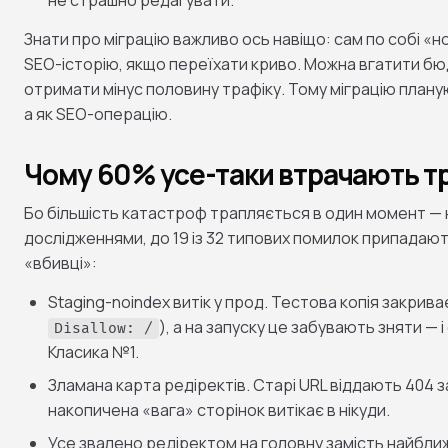
Знати про міграцію важливо ось навіщо: сам по собі «н
SEO-історію, якщо переїхати криво. Можна вгатити бю
отримати мінус половину трафіку. Тому міграцію плану
а як SEO-операцію.
Чому 60% усе-таки втрачають т
Бо більшість катастроф трапляється в один момент — на
дослідженнями, до 19 із 32 типових помилок припадают
«вбивці»:
Staging-noindex витік у прод. Тестова копія закриває
), а на запуску це забувають зняти — і
Disallow: /
Класика №1.
Зламана карта редіректів. Старі URL віддають 404 з
накопичена «вага» сторінок витікає в нікуди.
Усе звалено редіректом на головну замість найближ