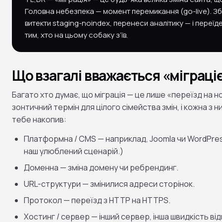
Головна небезпека — момент перемикання (go-live). Збе
витекти staging-noindex, перенеси аналітику — і переїд
тим, хто на цьому собаку з’їв.
Що взагалі вважається «міграці
Багато хто думає, що міграція — це лише «переїзд на н
зонтичний термін для цілого сімейства змін, і кожна з н
тебе накопив:
Платформна / CMS — наприклад, Joomla чи WordPress
наш улюблений сценарій.)
Доменна — зміна домену чи ребрендинг.
URL-структури — змінилися адреси сторінок.
Протокол — переїзд з HTTP на HTTPS.
Хостинг / сервер — інший сервер, інша швидкість відп