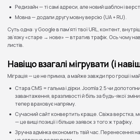
Редизайн — ті самі адреси, але новий шаблон і верст
Мовна — додали другу мовну версію (UA + RU).
Суть одна: у Google в пам’яті твої URL, контент, внутрі
зв’язку «старе → нове» — втратив трафік. Ось чому навк
листів.
Навіщо взагалі мігрувати (і навіщ
Міграція — це не примха, а майже завжди про гроші і ма
Стара CMS = гальма і дірки. Joomla 2.5 чи допотопн
завантаження, вразливості й біль за будь-якої зміни
тепер враховує напряму.
Сучасний сайт конвертить краще. Свіжа верстка, м
— це вищі позиції і більше заявок з того ж трафіку.
Зручна адмінка економить твій час. Перенесення на
не страшно редагувати.