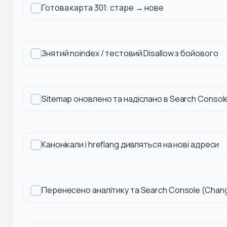
Готова карта 301: старе → нове
Знятий noindex / тестовий Disallow з бойового
Sitemap оновлено та надіслано в Search Consol
Канонікали і hreflang дивляться на нові адреси
Перенесено аналітику та Search Console (Chang