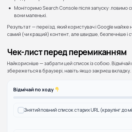
Моніторимо Search Console після запуску: ловимо сп
вони маленькі.
Результат — переїзд, який користувач і Google майже 
самий (чи кращий) контент, але швидше, безпечніше і с
Чек-лист перед перемиканням
Найкорисніше — забрати цей список із собою. Відмічай
збережеться в браузері, навіть якщо закриєш вкладку.
Відмічай по ходу
Знятий повний список старих URL (краулінг до мі