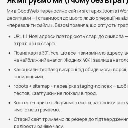
Ми в GoodWeb переносимо сайти зі старих Joomla і Wor
десятками — і ставимося до цього як до операції на від
«перезалити файли». Базові правила, що рятують траф
URL 1:1. Нові адреси повторюють старі до символа 
втрат ще на старті.
Повна карта 301. Усе, що все-таки змінило адресу,
на найближчий аналог. Жодних 404 і звалища на гол
Канонікали і hreflang вивірені під обидві мовні верс
посиланнями.
robots + sitemap + перевірка staging-noindex — щоб
тестові «заглушки» не поїхали в прод.
Контент-паритет. Звіряємо тексти, заголовки, мет
нічого не втрачаємо.
Старий сайт тримаємо як резерв до підтвердження,
редіректи раніше часу.