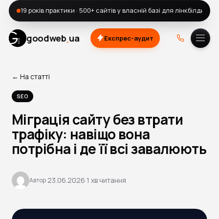
19 років практики · 500+ сайтів у власній базі для лінкбілдингу
.
goodweb
ua
Експрес-аудит
A.
DOU
← На статті
SEO
Міграція сайту без втрати
трафіку: навіщо вона
потрібна і де її всі завалюють
·
23.06.2026
·
1 хв читання
Автор