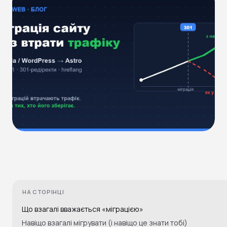
НА СТОРІНЦІ
Що взагалі вважається «міграцією»
Навіщо взагалі мігрувати (і навіщо це знати тобі)