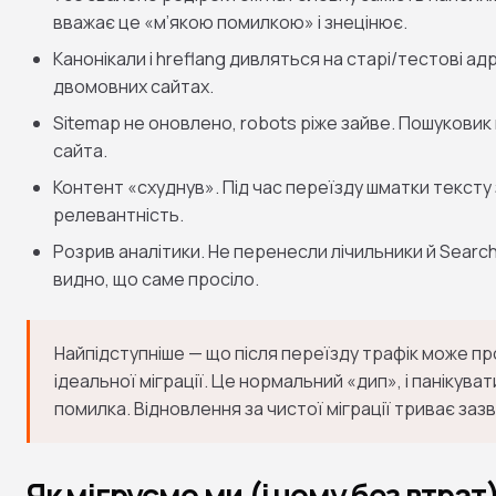
вважає це «м’якою помилкою» і знецінює.
Канонікали і hreflang дивляться на старі/тестові а
двомовних сайтах.
Sitemap не оновлено, robots ріже зайве. Пошуковик
сайта.
Контент «схуднув». Під час переїзду шматки тексту
релевантність.
Розрив аналітики. Не перенесли лічильники й Search
видно, що саме просіло.
Найпідступніше — що після переїзду трафік може прос
ідеальної міграції. Це нормальний «дип», і панікув
помилка. Відновлення за чистої міграції триває зазв
Як мігруємо ми (і чому без втрат