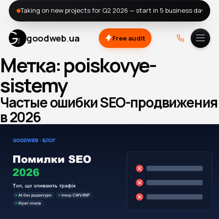
Taking on new projects for Q2 2026 — start in 5 business days
19 years of practice · 500+ sites in our own link-building network
.
goodweb
ua
Free audit
Метка:
poiskovye-
A.
DOU
sistemy
Частые ошибки SEO-продвижения
в 2026