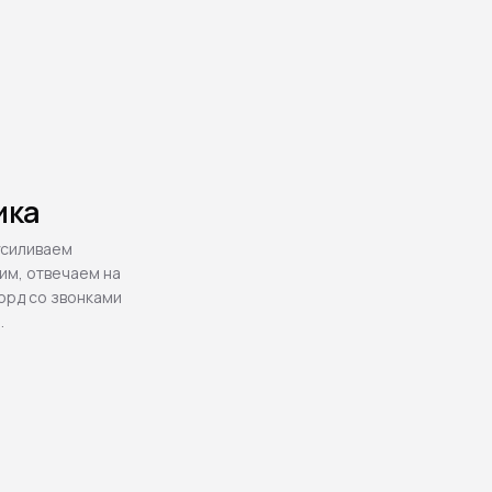
ика
усиливаем
им, отвечаем на
орд со звонками
.