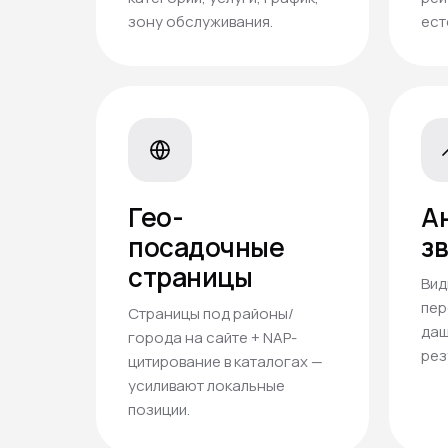
зону обслуживания.
ест
Гео-
А
посадочные
з
страницы
Вид
пер
Страницы под районы/
даш
города на сайте + NAP-
рез
цитирование в каталогах —
усиливают локальные
позиции.