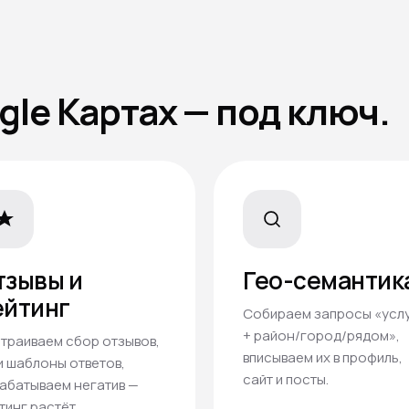
gle Картах — под ключ.
тзывы и
Гео-семантик
ейтинг
Собираем запросы «усл
+ район/город/рядом»,
траиваем сбор отзывов,
вписываем их в профиль,
и шаблоны ответов,
сайт и посты.
абатываем негатив —
тинг растёт