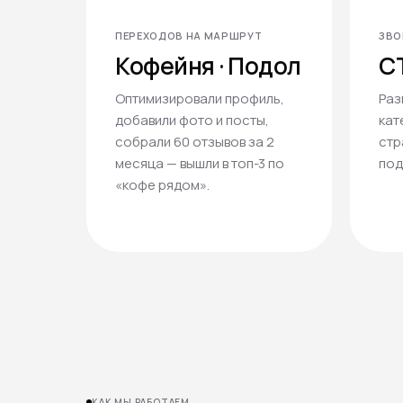
ПЕРЕХОДОВ НА МАРШРУТ
ЗВО
Кофейня · Подол
СТ
Оптимизировали профиль,
Раз
добавили фото и посты,
кат
собрали 60 отзывов за 2
стр
месяца — вышли в топ-3 по
под
«кофе рядом».
КАК МЫ РАБОТАЕМ