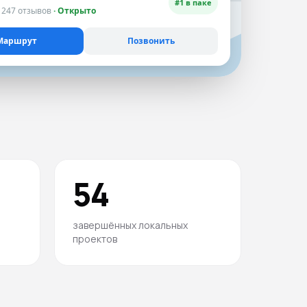
ROAS Google Ads
#1 в паке
· 247 отзывов
· Открыто
Маршрут
Позвонить
54
завершённых локальных
проектов