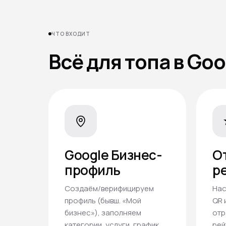
ЧТО ВХОДИТ
Всё для топа в Goo
Google Бизнес-
О
профиль
р
Создаём/верифицируем
Нас
профиль (бывш. «Мой
QR 
бизнес»), заполняем
отр
категории, услуги, график,
рей