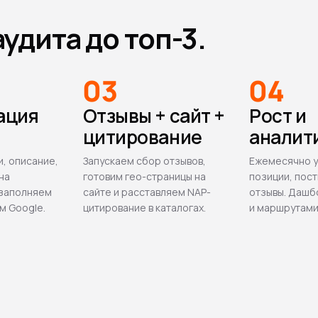
удита до топ-3.
03
04
ация
Отзывы + сайт +
Рост и
цитирование
аналит
и, описание,
Запускаем сбор отзывов,
Ежемесячно 
на
готовим гео-страницы на
позиции, пост
 заполняем
сайте и расставляем NAP-
отзывы. Дашб
м Google.
цитирование в каталогах.
и маршрутами