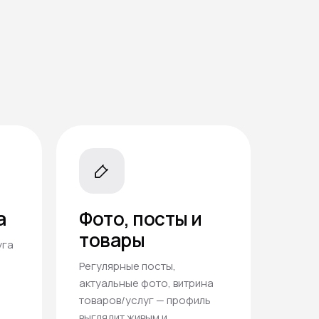
а
Фото, посты и
товары
уга
Регулярные посты,
актуальные фото, витрина
товаров/услуг — профиль
выглядит живым и