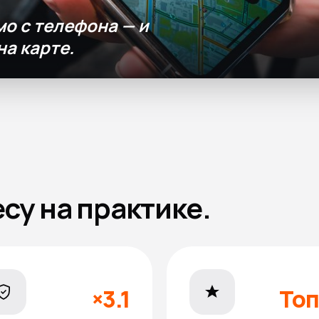
о с телефона — и
на карте.
есу на практике.
×3.1
Топ