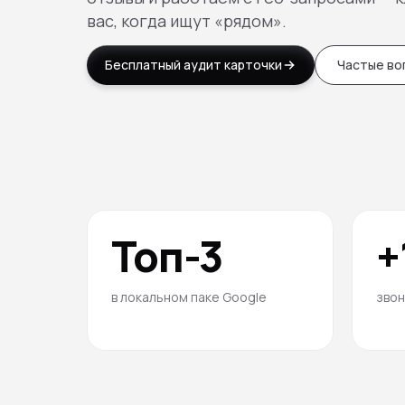
Бесплатный экспресс-скан онлайн
Каталог
вас, когда ищут «рядом».
Бесплатный аудит карточки
Частые во
Топ-3
+
в локальном паке Google
звон