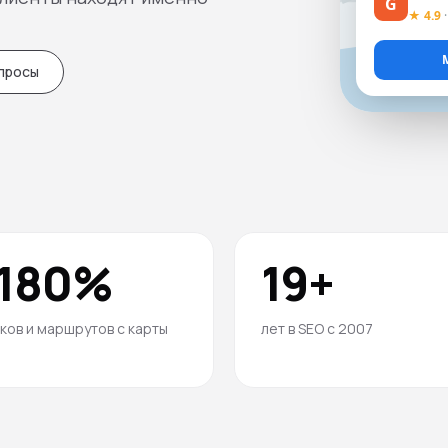
G
★ 4.9
, корзина, оплаты, 1С
просы
180%
19+
ков и маршрутов с карты
лет в SEO с 2007