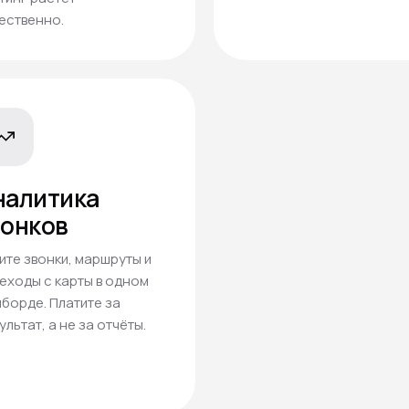
ественно.
налитика
вонков
ите звонки, маршруты и
еходы с карты в одном
борде. Платите за
ультат, а не за отчёты.