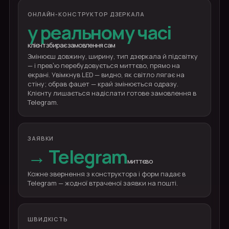
ОНЛАЙН-КОНСТРУКТОР ДЗЕРКАЛА
у реальному часі
клієнт збирає замовлення сам
Змінюєш довжину, ширину, тип дзеркала й підсвітку
— і превʼю перебудовується миттєво, прямо на
екрані. Увімкнув LED — видно, як світло лягає на
стіну; обрав фацет — край змінюється одразу.
Клієнту лишається надіслати готове замовлення в
Telegram.
ЗАЯВКИ
→ Telegram
миттєво
Кожне звернення з конструктора і форм падає в
Telegram — жодної втраченої заявки на пошті.
ШВИДКІСТЬ