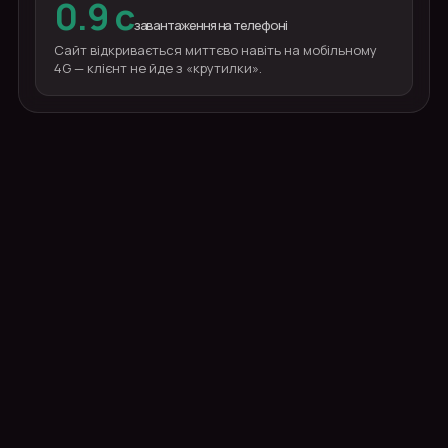
0.9 с
завантаження на телефоні
Сайт відкривається миттєво навіть на мобільному
4G — клієнт не йде з «крутилки».