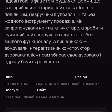
підсвіткою, з фацетом, будь-якої форми. До
нас прийшли зі старим сайтом на Joomla —
повільним, незручним в управлінні та без
жодного інструменту продажів. Ми
запропонували не «латати» старе, а зробити
сучасний сайт зі зручною адмінкою і без
зайвого функціоналу. А вишенькою —
вбудували інтерактивний конструктор
дзеркала: клієнт сам збирає своє дзеркало і
одразу бачить результат.
Ніша
Регіон
ВИРОБНИЦТВО · ДЗЕРКАЛА НА ЗАМОВЛЕННЯ
КИЇВ І ОБЛАСТЬ
Послуги
Сайт
РОЗРОБКА + ДИЗАЙН
ZERKALA.KIEV.UA