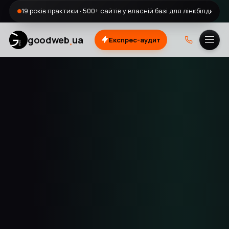
19 років практики · 500+ сайтів у власній базі для лінкбілдингу
.
goodweb
ua
Експрес-аудит
A.
DOU