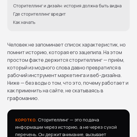
Сторителлинг и дизайн: история должна быть видна
Где сторителлинг вредит
Как начать
Человек не запоминает список характеристик, но
помнит историю, которая его зацепила. На этом
простом факте держится сторителлинг — приём,
который из модного слова давно превратился в
рабочий инструмент маркетинга и веб-дизайна.
Ниже — без воды о том, что это, почему работает и
как применить на сайте, не скатываясь в
графоманию.
Сторителлинг — это подача
КОРОТКО.
информации через историю, а не через сухой
перечень. Он держит внимание, вызывает