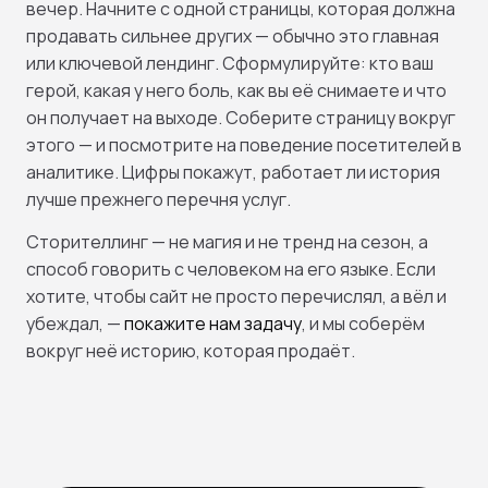
вечер. Начните с одной страницы, которая должна
продавать сильнее других — обычно это главная
или ключевой лендинг. Сформулируйте: кто ваш
герой, какая у него боль, как вы её снимаете и что
он получает на выходе. Соберите страницу вокруг
этого — и посмотрите на поведение посетителей в
аналитике. Цифры покажут, работает ли история
лучше прежнего перечня услуг.
Сторителлинг — не магия и не тренд на сезон, а
способ говорить с человеком на его языке. Если
хотите, чтобы сайт не просто перечислял, а вёл и
убеждал, —
покажите нам задачу
, и мы соберём
вокруг неё историю, которая продаёт.