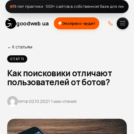
19 лет практики · 500+ сайтов в собственной базе для линкби
.
goodweb
ua
Экспресс-аудит
A.
DOU
← К статьям
СТАТТІ
Как поисковики отличают
пользователей от ботов?
·
02.10.2021
·
1 мин чтения
Автор